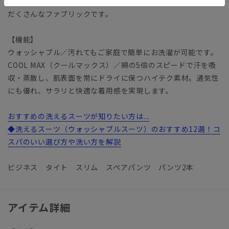
る2WAYストレッチやウォッシャブル性も備えた、機能も盛り
だくさんなファブリックです。
【機能】
ウォッシャブル／汚れてもご家庭で簡単にお洗濯が可能です。
COOL MAX（クールマックス）／綿の5倍のスピードで汗を吸
収・蒸散し、肌表面を常にドライに保つハイテク素材。通気性
にも優れ、サラリと快適な着用感を実現します。
おすすめの洗えるスーツが知りたい方は...
◆洗えるスーツ（ウォッシャブルスーツ）のおすすめ12選！コ
スパのいい選び方や洗い方を解説
ビジネス タイト スリム スペアパンツ パンツ2本
アイテム詳細