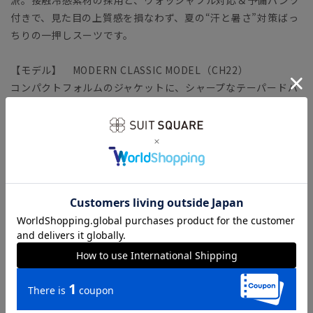
付きで、見た目の上質感を損なわず、夏の“汗と暑さ”対策ばっ
ちりの一押しスーツです。
【モデル】 MODERN CLASSIC MODEL（CH22）
コンパクトフォルムのジャケットに、シャープなテーパードパ
ンツをセットした人気のタイトフィットモデル。モダンなシル
エットながら、軽めの副資材で窮屈さを感じさせません。ラウ
ンドしたフロントカットやサイドベンツなど、クラシカルなデ
ィテールが特徴です。
「MODERN CLASSIC MODEL（モダンクラシック・モデ
ル）」とは？
【生地】
清涼感のあるトロピカル生地を使用。一般的なポリエステルよ
りも細い糸を使用し、軽やか＆ウールのようなハリ感のある風
合いに仕上げました。着用した際にひんやり冷たく感じる“接
触冷感”や、吸汗速乾など汗ばむ季節にも重宝◎ グッと伸び