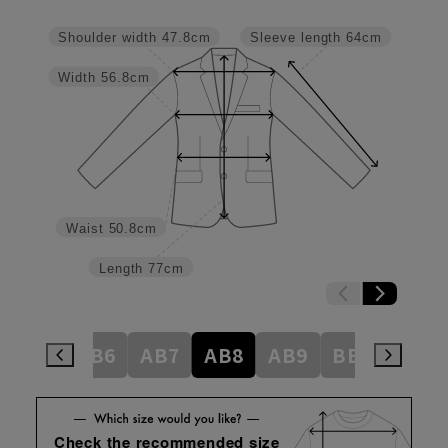
Shoulder width
47.8cm
Sleeve length
64cm
Width
56.8cm
Waist
50.8cm
Length
77cm
AB5
AB6
AB7
AB8
AB9
BE3
BE4
Check the recommended size