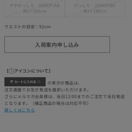
ややがっしり 4DROP(AB
がっしり 2DROP(BE
体)×190cm
体)×190cm
ウエストの目安：
92
cm
入荷案内申し込み
【
アイコンについて】
の表示の商品は、
注文画面でお急ぎ発送を選択いただけます。
さらにメルマガ会員様は、当日12:00までのご注文で当日発送
となります。（補正商品の場合は対応不可）
詳しくはこちら