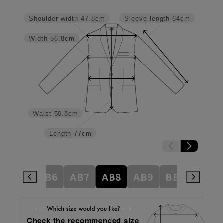
Shoulder width
47.8cm
Sleeve length
64cm
Width
56.8cm
Waist
50.8cm
Length
77cm
AB5
AB6
AB7
AB8
AB9
BE3
BE4
Check the recommended size