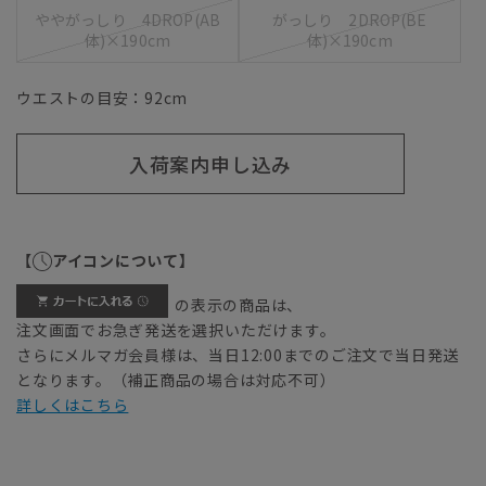
ややがっしり 4DROP(AB
がっしり 2DROP(BE
体)×190cm
体)×190cm
ウエストの目安：
92
cm
入荷案内申し込み
【
アイコンについて】
の表示の商品は、
注文画面でお急ぎ発送を選択いただけます。
さらにメルマガ会員様は、当日12:00までのご注文で当日発送
となります。（補正商品の場合は対応不可）
詳しくはこちら