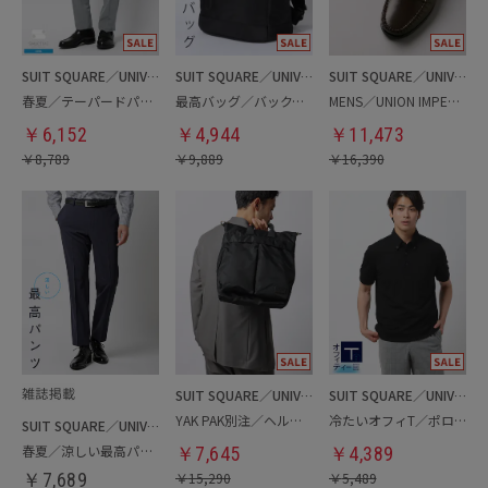
SUIT SQUARE／UNIVERSAL LANGUAGE
SUIT SQUARE／UNIVERSAL LANGUAGE
SUIT SQUARE／UNIVERSAL LANGUAGE
春夏／テーパードパンツ
最高バッグ／バックパック
MENS／UNION IMPERIAL監修／コインローファー
￥
6,152
￥
4,944
￥
11,473
￥
8,789
￥
9,889
￥
16,390
SUIT SQUARE／UNIVERSAL LANGUAGE
SUIT SQUARE／UNIVERSAL LANGUAGE
YAK PAK別注／ヘルメットバッグ
冷たいオフィT／ポロシャツ
SUIT SQUARE／UNIVERSAL LANGUAGE
春夏／涼しい最高パンツ
￥
7,645
￥
4,389
￥
7,689
￥
15,290
￥
5,489