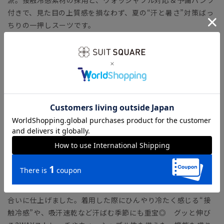
付きで、見た目の上質感を損なわず、夏の“汗と暑さ”対策ばっ
ちりの一押しスーツです。
【モデル】 MODERN CLASSIC MODEL（CH22）
コンパクトフォルムのジャケットに、シャープなテーパードパ
ンツをセットした人気のタイトフィットモデル。モダンなシル
エットながら、軽めの副資材で窮屈さを感じさせません。ラウ
ンドしたフロントカットやサイドベンツなど、クラシカルなデ
ィテールが特徴です。
「MODERN CLASSIC MODEL（モダンクラシック・モデ
ル）」とは？
【生地】
清涼感のあるトロピカル生地を使用。一般的なポリエステルよ
りも細い糸を使用し、軽やか＆ウールのようなハリ感のある風
合いに仕上げました。着用した際にひんやり冷たく感じる“接
触冷感”や、吸汗速乾など汗ばむ季節にも重宝◎ グッと伸び