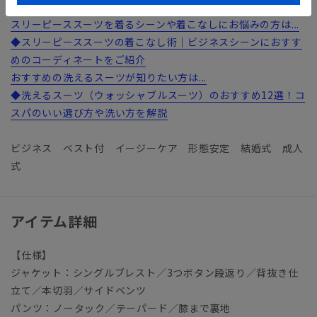
スリーピーススーツを着るシーンや着こなしにお悩みの方は...
◆スリーピーススーツの着こなし術｜ビジネスシーンにおすす
めのコーディネートをご紹介
おすすめの洗えるスーツが知りたい方は...
◆洗えるスーツ（ウォッシャブルスーツ）のおすすめ12選！コ
スパのいい選び方や洗い方を解説
ビジネス ベスト付 イージーケア 形態安定 結婚式 成人
式
アイテム詳細
【仕様】
ジャケット：シングルブレスト／3つボタン段返り／背抜き仕
立て／本切羽／サイドベンツ
パンツ：ノータック／テーパード／膝まで裏地