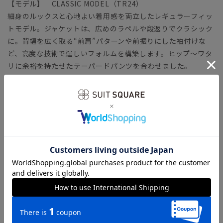
【モデル】 CLASSIC MODEL（TR24）
細身のルックスと心地よい着用感を両立したレギュラーフィッ
トモデル。ジャケットは、広めのラペルや段返りでクラシック
に。背幅を広く取る“前肩”パターンや前振りにした袖付けな
ど、高度な技術で逞しいフォルムを構築します。ヒップ～ワタ
リに余裕を持たせたテーパードパンツを合わせました。
「CLASSIC MODEL（クラシック・モデル）」とは？
【生地】
ウールとリサイクルポリエステル「RENU（レニュー）」、再
生原料である「LYCRA ECOMADE」をブレンド。サステナブル
原料にフォーカスしながら、高級感のある風合いも兼ね備えて
います。タテヨコにポリウレタンを混紡することで、伸縮性に
優れた快適な着用感を実現。程よい光沢感を備えたツイル生地
は、季節を問わずロングシーズン着用できます。
【機能】
ウォッシャブル／汚れてもご家庭で簡単にお洗濯が可能です。