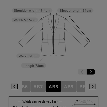
Shoulder width
47.4cm
Sleeve length
64cm
Width
57.5cm
Waist
51cm
Length
78cm
AB5
AB6
AB7
AB8
AB9
BE3
BE4