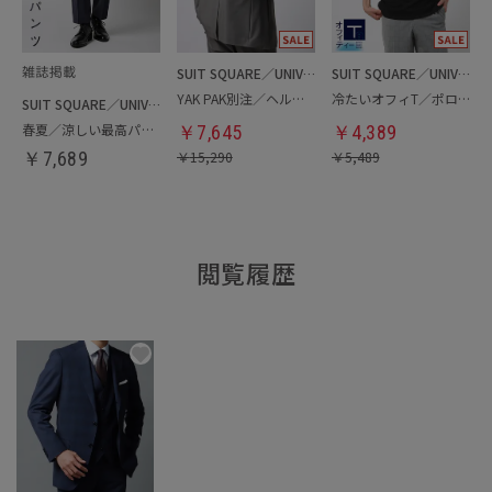
SUIT SQUARE／UNIVERSAL LANGUAGE
SUIT SQUARE／UNIVERSAL LANGUAGE
YAK PAK別注／ヘルメットバッグ
冷たいオフィT／ポロシャツ
SUIT SQUARE／UNIVERSAL LANGUAGE
春夏／涼しい最高パンツ
￥
7,645
￥
4,389
￥
7,689
￥
15,290
￥
5,489
閲覧履歴