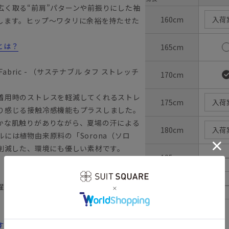
広く取る“前肩”パターンや前振りにした袖
160cm
入荷
します。ヒップ～ワタリに余裕を持たせた
とは？
165cm
Cool Fabric - （サステナブル タフ ストレッチ
170cm
着用時のストレスを軽減してくれるストレ
175cm
入荷
り感じる接触冷感機能もプラスしました。
かな肌触りがありながら、夏場の汗による
180cm
入荷
には植物由来原料の「Sorona（ソロ
削減した、環境にも優しい素材です。
185cm
190cm
濯が可能です。
ウエストの目安：
76
cm
すすめ12選！コスパのいい選び方や洗い方