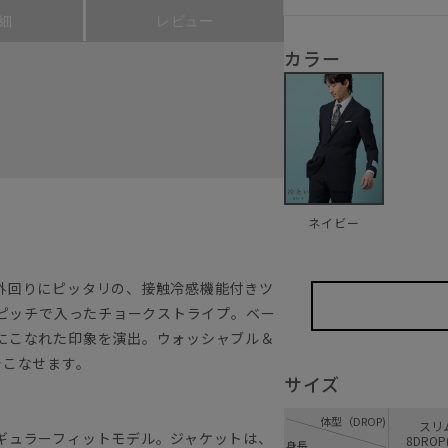
細
レビュー
カラー
ネイビー
外回りにピッタリの、接触冷感機能付きツ
mピッチで入ったチョークストライプ。ベー
にこなれた印象を演出。ウォッシャブル＆
着こなせます。
サイズ
体型（DROP)
ス
ギュラーフィットモデル。ジャケットは、
8DROP
身長