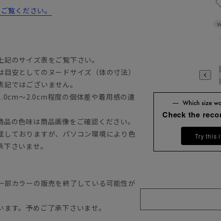
からご覧ください。
W
上記のサイズ表をご覧下さい。
は目安としてのヌードサイズ（体の寸法）
A3
A4
A5
A6
A7
A8
A9
AB3
AB4
AB5
A
表記ではございません。
0cm～2.0cm程度の個体差や着用感の違
Check the rec
商品の色味は商品画像をご確認ください。
載しておりますが、パソコン環境により色
Try this 
承下さいませ。
一部カラーの販売を終了している可能性が
います。予めご了承下さいませ。