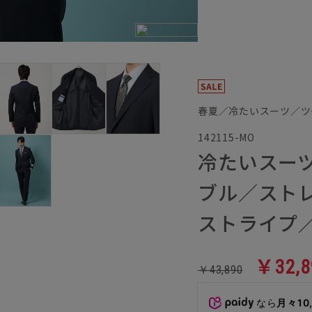
春夏／冷たいスーツ／ツ
142115-MO
冷たいスー
ブル／スト
ストライプ／
￥32,8
￥43,890
なら
月々10