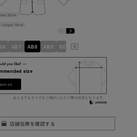
aist
51cm
Length
78cm
B6
AB7
AB8
AB9
BE3
BE4
BE5
BE6
BE7
ommended size
item on
あくまでもサイズをご検討いただく際の目安となります。