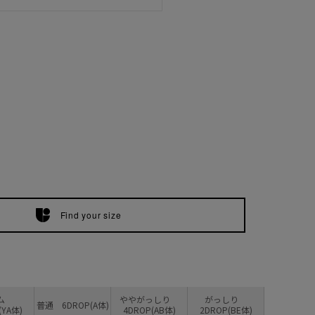
Find your size
リム
ややがっしり
がっしり
普通 6DROP(A体)
(YA体)
4DROP(AB体)
2DROP(BE体)