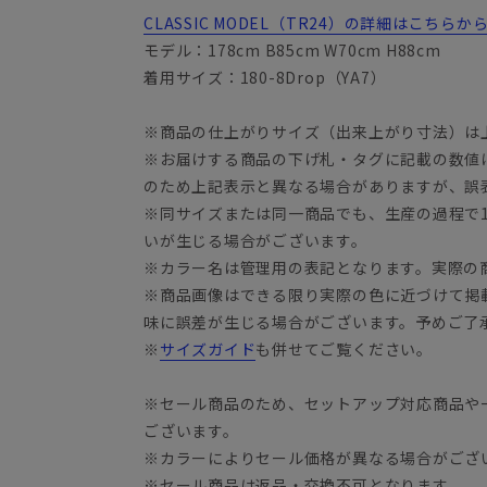
CLASSIC MODEL（TR24）の詳細はこちら
モデル：178cm B85cm W70cm H88cm
着用サイズ：180-8Drop（YA7）
※商品の仕上がりサイズ（出来上がり寸法）は
※お届けする商品の下げ札・タグに記載の数値
YA3
のため上記表示と異なる場合がありますが、誤
※同サイズまたは同一商品でも、生産の過程で1.
いが生じる場合がございます。
※カラー名は管理用の表記となります。実際の
※商品画像はできる限り実際の色に近づけて掲
味に誤差が生じる場合がございます。予めご了
※
サイズガイド
も併せてご覧ください。
※セール商品のため、セットアップ対応商品や
ございます。
※カラーによりセール価格が異なる場合がござ
※セール商品は返品・交換不可となります。