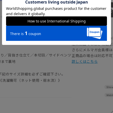
ッチ ウォッシャブル
【
アイコンについて
の
注文画面でお急ぎ発送を
さらにメルマガ会員様は
返り／背抜き仕立て／本切羽／サイドベンツ
正商品の場合は対応不可
膝まで裏地
詳しくはこちら
下記のサイズ詳細を必ずご確認下さい。
《洗濯機可（ネット使用・弱水流）》
Shou
Widt