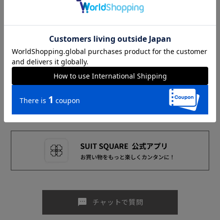
UNIVERSAL LANGUAGE MEASURE'S
ONLINESTORE
お知らせ
OTHERS
sms
チャットで質問