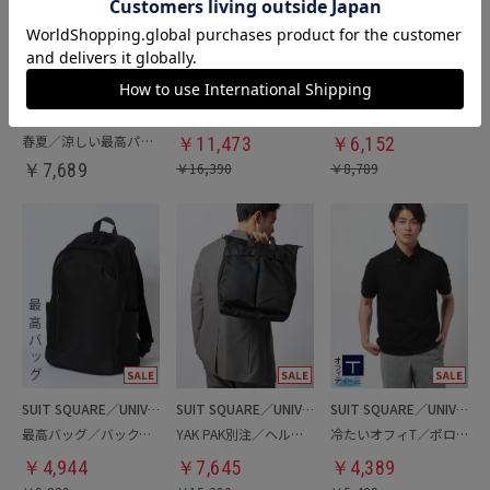
SUIT SQUARE／UNIVERSAL LANGUAGE
SUIT SQUARE／UNIVERSAL LANGUAGE
MENS／UNION IMPERIAL監修／コインローファー
春夏／テーパードパンツ
SUIT SQUARE／UNIVERSAL LANGUAGE
春夏／涼しい最高パンツ
￥
11,473
￥
6,152
￥
7,689
￥
16,390
￥
8,789
SUIT SQUARE／UNIVERSAL LANGUAGE
SUIT SQUARE／UNIVERSAL LANGUAGE
SUIT SQUARE／UNIVERSAL LANGUAGE
最高バッグ／バックパック
YAK PAK別注／ヘルメットバッグ
冷たいオフィT／ポロシャツ
￥
4,944
￥
7,645
￥
4,389