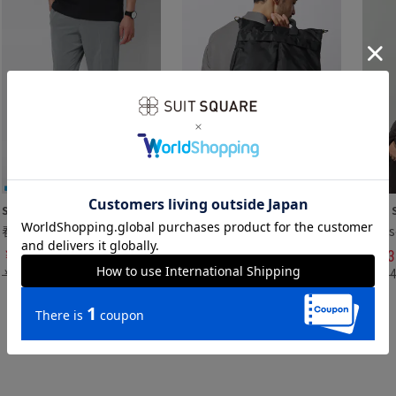
SUIT SQUARE／UNIVERSAL LANGUAGE
SUIT SQUARE／UNIVERSAL LANGUAGE
春夏／テーパードパンツ
YAK PAK別注／ヘルメットバッグ
￥
6,152
￥
7,645
￥
13
￥
8,789
￥
15,290
￥
26,
閲覧履歴