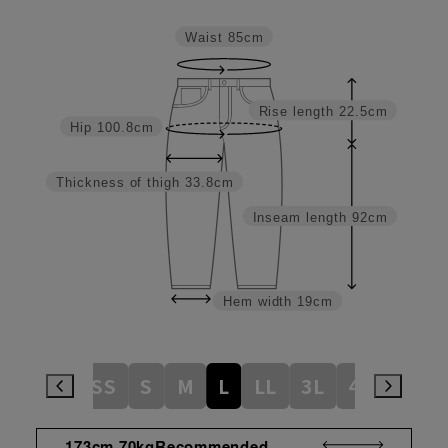
Waist
85cm
Rise length
22.5cm
Hip
100.8cm
Thickness of thigh
33.8cm
Inseam length
92cm
Hem width
19cm
3S
SS
S
M
L
LL
3L
4L
5L
173cm 70kgRecommended