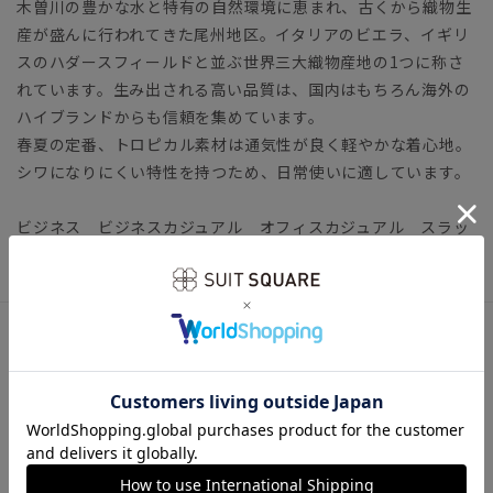
木曽川の豊かな水と特有の自然環境に恵まれ、古くから織物生
産が盛んに行われてきた尾州地区。イタリアのビエラ、イギリ
スのハダースフィールドと並ぶ世界三大織物産地の1つに称さ
れています。生み出される高い品質は、国内はもちろん海外の
ハイブランドからも信頼を集めています。
春夏の定番、トロピカル素材は通気性が良く軽やかな着心地。
シワになりにくい特性を持つため、日常使いに適しています。
ビジネス ビジネスカジュアル オフィスカジュアル スラッ
クス
アイテム詳細
【仕様】ノータック／テーパード／膝まで裏地
【モデル】IN05
※モデルにより仕上がりサイズが異なります。下記のサイズ詳
細を必ずご確認下さい。