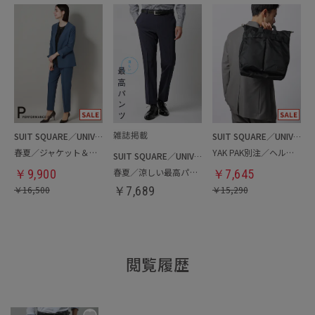
SUIT SQUARE／UNIVERSAL LANGUAGE／WHITE
SUIT SQUARE／UNIVERSAL LANGUAGE
春夏／ジャケット＆パンツセットアップ／洗濯ネット付き
YAK PAK別注／ヘルメットバッグ
SUIT SQUARE／UNIVERSAL LANGUAGE
春夏／涼しい最高パンツ
￥
9,900
￥
7,645
￥
16,500
￥
7,689
￥
15,290
閲覧履歴