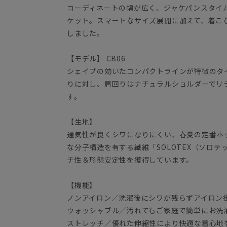
コーディネートの幅が広く、ジャケパンスタイ
ケット。スマートなサイズ展開に加えて、着こ
しました。
【モデル】 CB06
シェイプの効いたコンパクトラインが特徴のタ
りに対し、肩回りはナチュラルショルダーでリ
す。
【生地】
通気性が良くシワになりにくい、春夏の定番ホ
な分子構造を有する繊維「SOLOTEX（ソロ
チ性＆形態安定性を獲得しています。
【機能】
ノンアイロン／洗濯後にシワが残らずアイロ
ウォッシャブル／汚れてもご家庭で簡単にお洗
ストレッチ／優れた伸縮性により快適な着心地