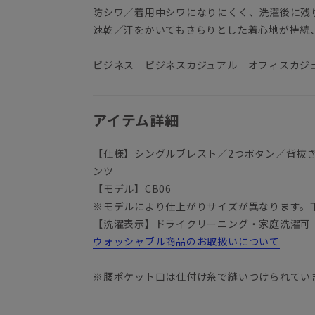
防シワ／着用中シワになりにくく、洗濯後に残
速乾／汗をかいてもさらりとした着心地が持続
ビジネス ビジネスカジュアル オフィスカジ
アイテム詳細
【仕様】シングルブレスト／2つボタン／背抜
ンツ
【モデル】CB06
※モデルにより仕上がりサイズが異なります。
【洗濯表示】ドライクリーニング・家庭洗濯可
ウォッシャブル商品のお取扱いについて
※腰ポケット口は仕付け糸で縫いつけられてい