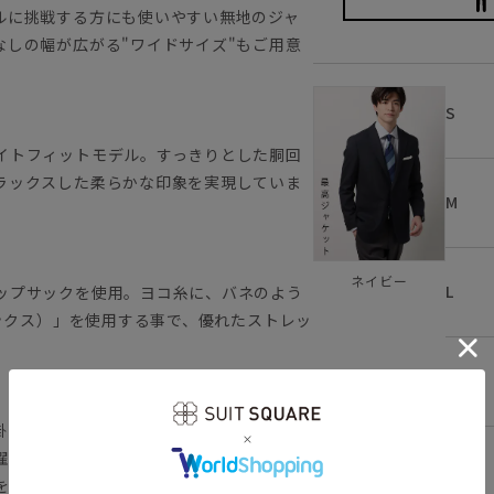
ルに挑戦する方にも使いやすい無地のジャ
なしの幅が広がる"ワイドサイズ"もご用意
S
イトフィットモデル。すっきりとした胴回
ラックスした柔らかな印象を実現していま
M
ネイビー
L
ップサックを使用。ヨコ糸に、バネのよう
テックス）」を使用する事で、優れたストレッ
LL
ン掛け不要。手間いらずでタイパも◎
濯が可能です。
3L
を叶えます。