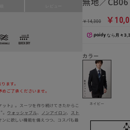
無地／CB06
細
レビュー
￥10,0
￥14,300
なら
月々3,
カラー
なります。
予めご了承くださいませ。
ネイビー
ケット』。スーツを作り続けてきたからこ
"。
ウォッシャブル
、
ノンアイロン
、
スト
マンに欲しい機能を備えつつ、コスパも最