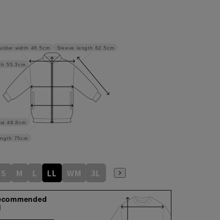
Sleeve length
62.5cm
ulder width
46.5cm
th
55.3cm
st
48.8cm
ngth
75cm
S
M
L
LL
WM
3L
WL
WLL
ecommended
M