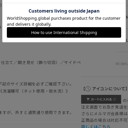
りがちなシワも防ぎます。
、お手入れの時短にも繋がります。
Wide
ュアル テーラード エントリープライス
Wide
き仕立て／開き見せ（飾り切羽）／サイドベ
WideL
下記のサイズ詳細を必ずご確認下さい。
【
アイコンについて
《洗濯機可（ネット使用・弱水流）》
の
注文画面でお急ぎ発送を
ますが、外すと通常通り使用できます。
さらにメルマガ会員様は
正商品の場合は対応不可
詳しくはこちら