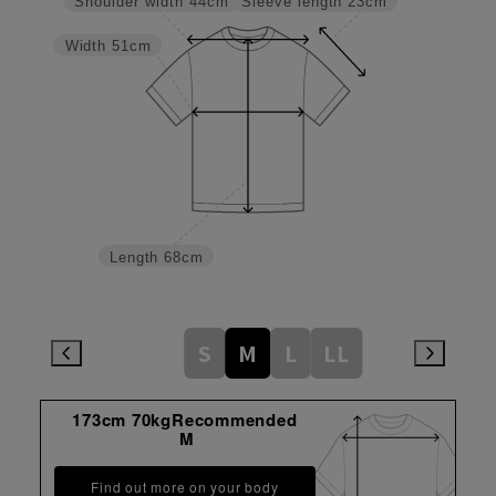
Sleeve length
23cm
Shoulder width
44cm
Width
51cm
Length
68cm
S
M
L
LL
173cm 70kgRecommended
M
Find out more on your body