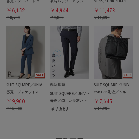
春夏／テーパードパンツ
最高バッグ／バックパック
MENS／UNION IMPERIAL監修／コインローファー
￥
6,152
￥
4,944
￥
11,473
￥
8,789
￥
9,889
￥
16,390
SUIT SQUARE／UNIVERSAL LANGUAGE／WHITE
SUIT SQUARE／UNIVERSAL LANGUAGE
春夏／ジャケット＆パンツセットアップ／洗濯ネット付き
YAK PAK別注／ヘルメットバッグ
SUIT SQUARE／UNIVERSAL LANGUAGE
春夏／涼しい最高パンツ
￥
9,900
￥
7,645
￥
16,500
￥
7,689
￥
15,290