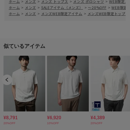
ホーム
>
メンズ
>
メンズ トップス
>
メンズ ポロシャツ
>
WEB限定
ホーム
>
メンズ
>
SALEアイテム（メンズ）
>
～20%OFF
>
WEB限定
ホーム
>
メンズ
>
メンズWEB限定アイテム
>
メンズWEB限定トップス