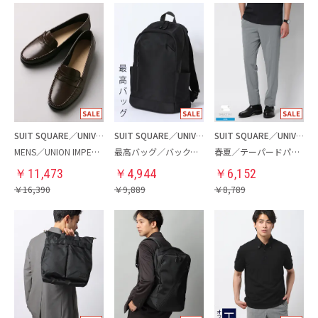
SUIT SQUARE／UNIVERSAL LANGUAGE
SUIT SQUARE／UNIVERSAL LANGUAGE
SUIT SQUARE／UNIVERSAL LANGUAGE
MENS／UNION IMPERIAL監修／コインローファー
最高バッグ／バックパック
春夏／テーパードパンツ
￥
11,473
￥
4,944
￥
6,152
￥
16,390
￥
9,889
￥
8,789