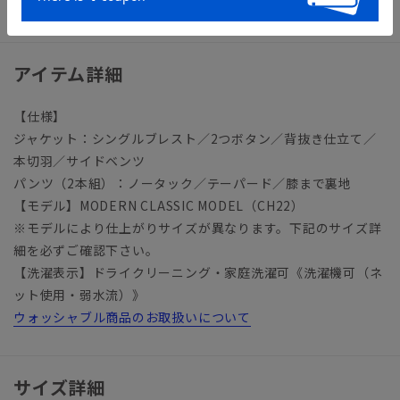
ビジネス タイト スリム スペアパンツ パンツ2本
アイテム詳細
【仕様】
ジャケット：シングルブレスト／2つボタン／背抜き仕立て／
本切羽／サイドベンツ
パンツ（2本組）：ノータック／テーパード／膝まで裏地
【モデル】MODERN CLASSIC MODEL（CH22）
※モデルにより仕上がりサイズが異なります。下記のサイズ詳
細を必ずご確認下さい。
【洗濯表示】ドライクリーニング・家庭洗濯可《洗濯機可（ネ
ット使用・弱水流）》
ウォッシャブル商品のお取扱いについて
サイズ詳細