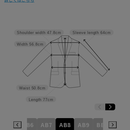
詳しくはこちら
Shoulder width
47.8cm
Sleeve length
64cm
Width
56.8cm
Waist
50.8cm
Length
77cm
AB5
AB6
AB7
AB8
AB9
BE3
BE4