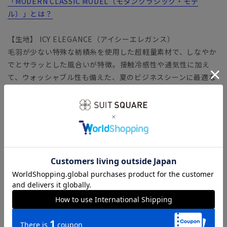
「MODERN CLASSIC MODEL（モダンクラシック・モデ
ル）」とは？
【生地】 ICY ELEGANCE（アイシーエレガンス）
毛羽が少ない特殊な紡績糸を使用した超軽量素材で、しなやか
でとサラッとした風合いが特徴。接触冷感性や通気性に加え
て、ウォッシャブル性も備えた、夏のビジネスシーンに最適な
清涼生地です。
【機能】
ウォッシャブル／汚れてもご家庭で簡単にお洗濯が可能です。
接触冷感／暑い時期も快適に過ごせる、接触冷感性のある素材
を使用しています。
おすすめの洗えるスーツが知りたい方は...
◆洗えるスーツ（ウォッシャブルスーツ）のおすすめ12選！コ
スパのいい選び方や洗い方を解説