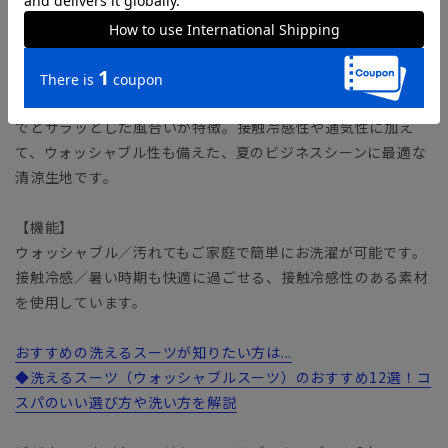
「MODERN CLASSIC MODEL（モダンクラシック・モデ
ル）」とは？
【生地】 ICY ELEGANCE（アイシーエレガンス）
毛羽が少ない特殊な紡績糸を使用した超軽量素材で、しなやか
でとサラッとした風合いが特徴。接触冷感性や通気性に加え
て、ウォッシャブル性も備えた、夏のビジネスシーンに最適な
清涼生地です。
【機能】
ウォッシャブル／汚れてもご家庭で簡単にお洗濯が可能です。
接触冷感／暑い時期も快適に過ごせる、接触冷感性のある素材
を使用しています。
おすすめの洗えるスーツが知りたい方は...
◆洗えるスーツ（ウォッシャブルスーツ）のおすすめ12選！コ
スパのいい選び方や洗い方を解説