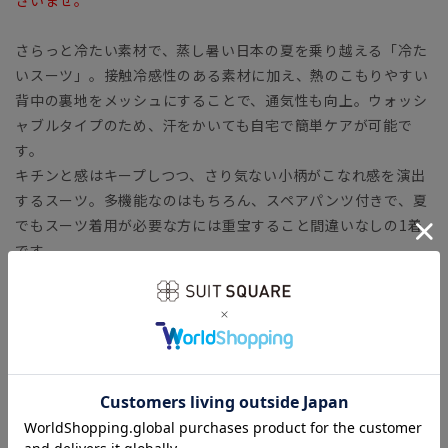
さらっと冷たい素材で、蒸し暑い日本の夏を乗り越える「冷た
いスーツ」。接触冷感性のある素材に加え、熱のこもりやすい
背中の裏地をメッシュにすることで、通気性も向上。ウォッシ
ャブルタイプのため、汗をかいても自宅で簡単ケアが可能で
す。
キチンと感はキープしつつ、さり気ない小柄がこなれ感を演出
するスーツ。多機能なのはもちろん、スペアパンツ付きで、夏
でもスーツ着用が必要な方には重宝すること間違いなしの1着
です。
【モデル】 MODERN CLASSIC MODEL（CH22）
コンパクトフォルムのジャケットに、シャープなテーパードパ
ンツをセットした人気のタイトフィットモデル。モダンなシル
エットながら、軽めの副資材で窮屈さを感じさせません。ラウ
ンドしたフロントカットやサイドベンツなど、クラシカルなデ
ィテールが特徴です。