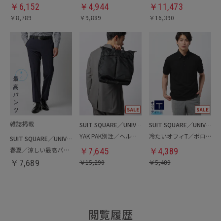
￥
6,152
￥
4,944
￥
11,473
￥
8,789
￥
9,889
￥
16,390
SUIT SQUARE／UNIVERSAL LANGUAGE
SUIT SQUARE／UNIVERSAL LANGUAGE
YAK PAK別注／ヘルメットバッグ
冷たいオフィT／ポロシャツ
SUIT SQUARE／UNIVERSAL LANGUAGE
春夏／涼しい最高パンツ
￥
7,645
￥
4,389
￥
7,689
￥
15,290
￥
5,489
閲覧履歴