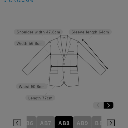
詳しくはこちら
Shoulder width
47.8cm
Sleeve length
64cm
Width
56.8cm
Waist
50.8cm
Length
77cm
AB5
AB6
AB7
AB8
AB9
BE3
BE4