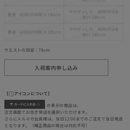
ややがっしり 4DROP(AB
普通 6DROP(A体)×180cm
体)×180cm
ややがっしり 4DROP(AB
普通 6DROP(A体)×185cm
体)×185cm
ウエストの目安：
76
cm
入荷案内申し込み
【
アイコンについて】
の表示の商品は、
注文画面でお急ぎ発送を選択いただけます。
さらにメルマガ会員様は、当日12:00までのご注文で当日発送
となります。（補正商品の場合は対応不可）