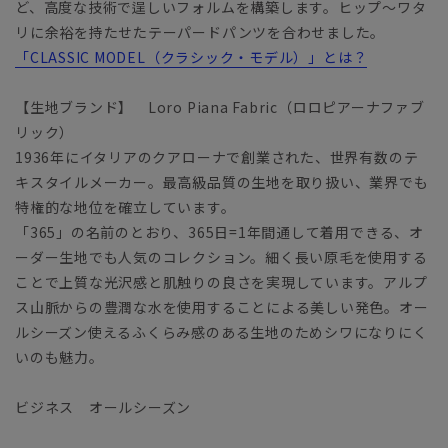
ど、高度な技術で逞しいフォルムを構築します。ヒップ～ワタ
リに余裕を持たせたテーパードパンツを合わせました。
「CLASSIC MODEL（クラシック・モデル）」とは？
【生地ブランド】 Loro Piana Fabric（ロロピアーナファブ
リック）
1936年にイタリアのクアローナで創業された、世界有数のテ
キスタイルメーカー。最高級品質の生地を取り扱い、業界でも
特権的な地位を確立しています。
「365」の名前のとおり、365日=1年間通して着用できる、オ
ーダー生地でも人気のコレクション。細く長い原毛を使用する
ことで上質な光沢感と肌触りの良さを実現しています。アルプ
ス山脈からの豊潤な水を使用することによる美しい発色。オー
ルシーズン使えるふくらみ感のある生地のためシワになりにく
いのも魅力。
ビジネス オールシーズン