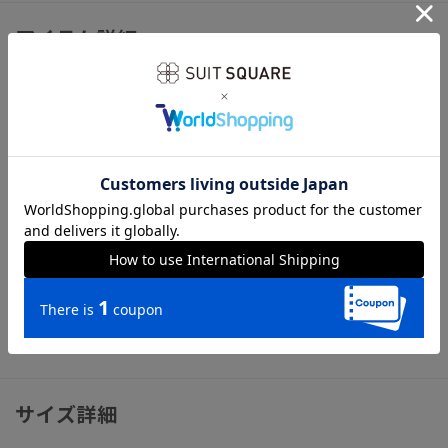
アイテム詳細
【仕様】
ジャケット：シングルブレスト／3つボタン段返り／背抜き仕
立て／本切羽／サイドベンツ
パンツ：ノータック／テーパード／膝まで裏地
【モデル】CLASSIC MODEL（TR24）
※モデルにより仕上がりサイズが異なります。下記のサイズ詳
細を必ずご確認下さい。
【洗濯表示】ドライオンリー
※デリケートな生地のため、連日着用を避け、間隔を空けての
着用をおすすめ致します。
サイズ詳細