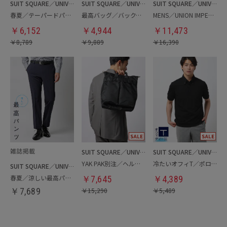
SUIT SQUARE／UNIVERSAL LANGUAGE
SUIT SQUARE／UNIVERSAL LANGUAGE
SUIT SQUARE／UNIVERSAL LANGUAGE
春夏／テーパードパンツ
最高バッグ／バックパック
MENS／UNION IMPERIAL監修／コインローファー
￥
6,152
￥
4,944
￥
11,473
￥
8,789
￥
9,889
￥
16,390
SUIT SQUARE／UNIVERSAL LANGUAGE
SUIT SQUARE／UNIVERSAL LANGUAGE
YAK PAK別注／ヘルメットバッグ
冷たいオフィT／ポロシャツ
SUIT SQUARE／UNIVERSAL LANGUAGE
春夏／涼しい最高パンツ
￥
7,645
￥
4,389
￥
7,689
￥
15,290
￥
5,489