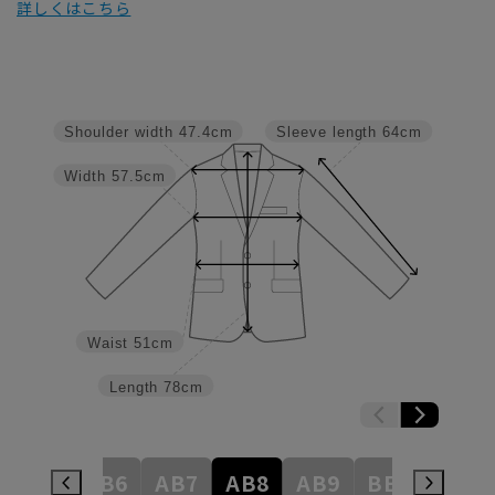
詳しくはこちら
Shoulder width
47.4cm
Sleeve length
64cm
Width
57.5cm
Waist
51cm
Length
78cm
AB5
AB6
AB7
AB8
AB9
BE3
BE4