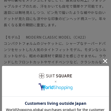
ャブルタイプのため、汗をかいても自宅で簡単ケア可能です。
遠目には無地見えしつつ、ピン先で描いたような細やかな白い
ドットが見た目にも涼やかな印象のピンヘッド柄スーツ。年々
長くなる夏の期間に重宝します。
【モデル】 MODERN CLASSIC MODEL（CH22）
コンパクトフォルムのジャケットに、シャープなテーパードパ
ンツをセットした人気のタイトフィットモデル。モダンなシル
エットながら、軽めの副資材で窮屈さを感じさせません。ラウ
ンドしたフロントカットやサイドベンツなど、クラシカルなデ
ィテールが特徴です。
「MODERN CLASSIC MODEL（モダンクラシック・モデ
ル）」とは？
【生地】
通気性が良く清涼感のあるトロピカル生地を使用。一般的なポ
リエステルよりも細い糸を使用し、軽やか＆ウールのようなハ