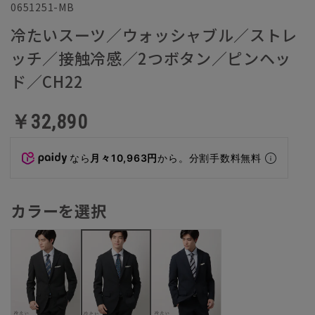
0651251-MB
冷たいスーツ／ウォッシャブル／ストレ
ッチ／接触冷感／2つボタン／ピンヘッ
ド／CH22
￥32,890
なら
月々10,963円
から。分割手数料無料
カラーを選択