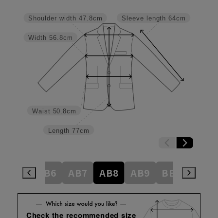
Shoulder width
47.8cm
Sleeve length
64cm
Width
56.8cm
Waist
50.8cm
Length
77cm
AB5
AB6
AB7
AB8
AB9
BE3
BE4
Check the recommended size