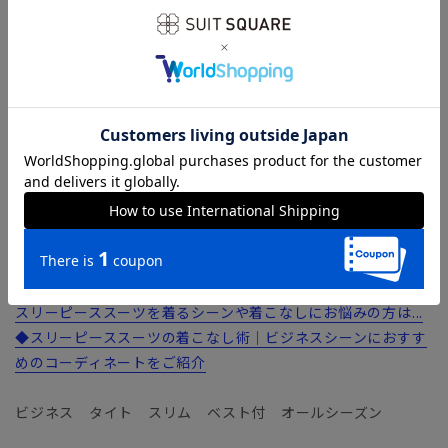
【生地】
ヨコ方向へのストレッチ性を高めた生地で、ストレスフリーな
着心地を実現しています。イタリアの生地メーカーで採用され
るヨコ糸単糸使いの効果で、美しいドレープとしなやかな肌触
りが実現したファブリックです。
【機能】
ウォッシャブル／汚れてもご家庭で簡単にお洗濯が可能です。
おすすめの洗えるスーツが知りたい方は...
◆洗えるスーツ（ウォッシャブルスーツ）のおすすめ12選！コ
スパのいい選び方や洗い方を解説
スリーピーススーツを着るシーンや着こなしにお悩みの方は...
◆スリーピーススーツの着こなし術｜ビジネスシーンにおすす
めのコーディネートをご紹介
ビジネス タイト スリム ベスト付 オールシーズン