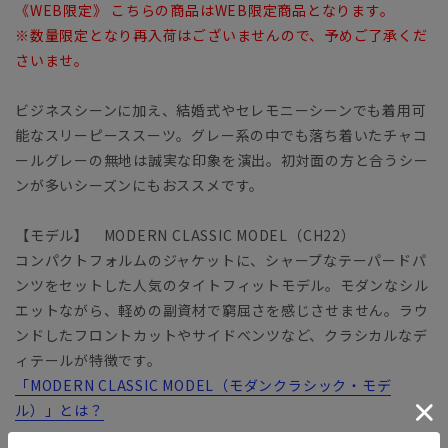
《WEB限定》 こちらの商品はWEB限定商品となります。
※数量限定となり再入荷はございませんので、予めご了承くだ
さいませ。
ビジネスシーンに加え、結婚式やセレモニーシーンでも着用可
能なスリーピーススーツ。グレー系の中でも落ち着いたチャコ
ールグレーの無地は誠実な印象を演出。初対面の方と合うシー
ンが多いシーズンにもおススメです。
【モデル】 MODERN CLASSIC MODEL（CH22）
コンパクトフォルムのジャケットに、シャープなテーパードパ
ンツをセットした人気のタイトフィットモデル。モダンなシル
エットながら、軽めの副資材で窮屈さを感じさせません。ラウ
ンドしたフロントカットやサイドベンツなど、クラシカルなデ
ィテールが特徴です。
「MODERN CLASSIC MODEL（モダンクラシック・モデ
ル）」とは？