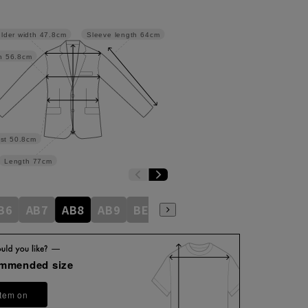
lder width
47.8cm
Sleeve length
64cm
h
56.8cm
st
50.8cm
Length
77cm
B6
AB7
AB8
AB9
BE3
BE4
BE5
BE6
BE7
ommended size
item on