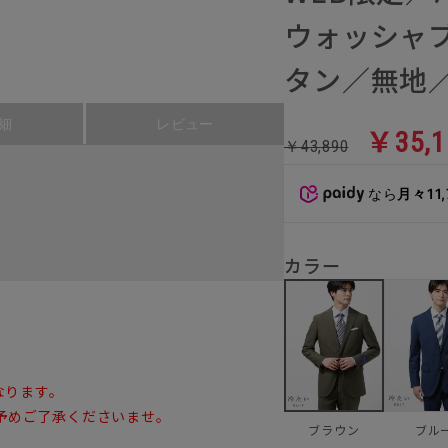
ウォッシャ
タン／無地／
細
レビュー
￥35,1
￥43,890
なら
月々11
カラー
なります。
予めご了承くださいませ。
ブル
ブラウン