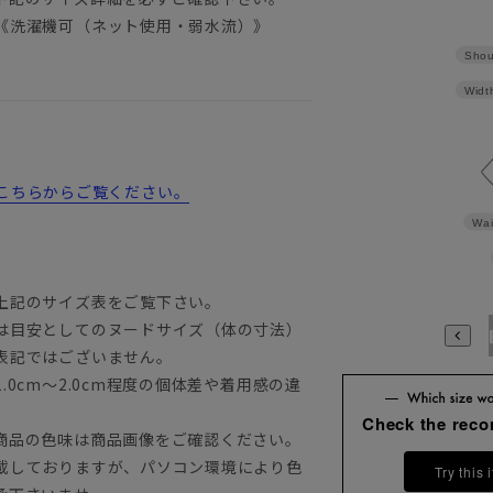
《洗濯機可（ネット使用・弱水流）》
Shou
Widt
詳細はこちらからご覧ください。
Wai
上記のサイズ表をご覧下さい。
は目安としてのヌードサイズ（体の寸法）
A3
A4
A5
A6
A7
A8
A9
AB3
AB4
AB5
A
表記ではございません。
0cm～2.0cm程度の個体差や着用感の違
Check the rec
商品の色味は商品画像をご確認ください。
載しておりますが、パソコン環境により色
Try this 