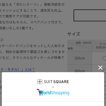
り越える「冷たいスーツ」。接触冷感性の
をメッシュにすることで、通気性も向上。
宅で簡単ケアが可能です。
能なのはもちろん、スペアパンツ付きで、
間違いなしの1着です。
サイズ
22）
体型（DROP)
ス
なテーパードパンツをセットした人気のタ
8DROP
身長
ら、軽めの副資材で窮屈さを感じさせませ
ツなど、クラシカルなディテールが特徴で
160cm
ラシック・モデル）」とは？
165cm
ス）
170cm
材で、しなやかでとサラッとした風合いが
ャブル性も備えた、夏のビジネスシーンに
175cm