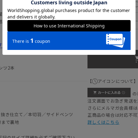
180cm
濯が可能です。
185cm
感性のある素材を使用しています。
ウエストの目安：
78
cm
すすめ12選！コスパのいい選び方や洗い方
ンツ2本
【
アイコンについて
の
注文画面でお急ぎ発送を
さらにメルマガ会員様は
背抜き仕立て／本切羽／サイドベンツ
正商品の場合は対応不可
膝まで裏地
詳しくはこちら
）
下記のサイズ詳細を必ずご確認下さい。