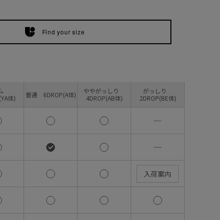
Find your size
リム
ややがっしり
がっしり
普通 6DROP(A体)
(YA体)
4DROP(AB体)
2DROP(BE体)
―
―
入荷案内