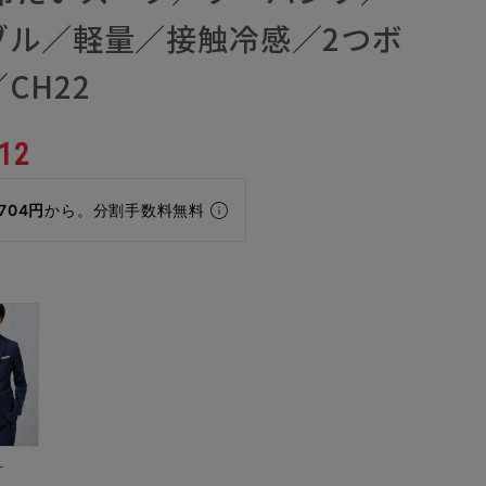
ブル／軽量／接触冷感／2つボ
CH22
12
,704円
から。分割手数料無料
ー