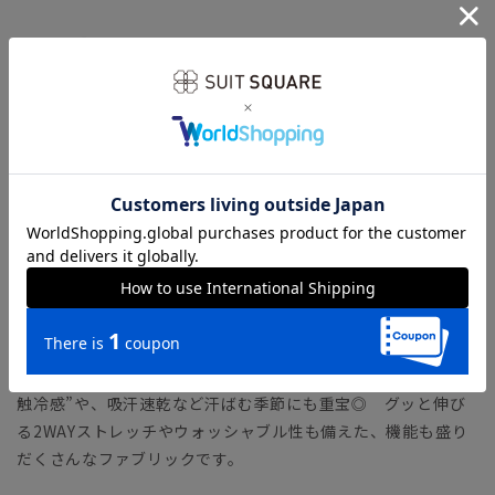
【モデル】 MODERN CLASSIC MODEL（CH22）
コンパクトフォルムのジャケットに、シャープなテーパードパ
ンツをセットした人気のタイトフィットモデル。モダンなシル
エットながら、軽めの副資材で窮屈さを感じさせません。ラウ
ンドしたフロントカットやサイドベンツなど、クラシカルなデ
ィテールが特徴です。
「MODERN CLASSIC MODEL（モダンクラシック・モデ
ル）」とは？
【生地】
清涼感のあるトロピカル生地を使用。一般的なポリエステルよ
りも細い糸を使用し、軽やか＆ウールのようなハリ感のある風
合いに仕上げました。着用した際にひんやり冷たく感じる“接
触冷感”や、吸汗速乾など汗ばむ季節にも重宝◎ グッと伸び
る2WAYストレッチやウォッシャブル性も備えた、機能も盛り
だくさんなファブリックです。