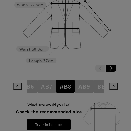
Width
56.8cm
Waist
50.8cm
Length
77cm
AB5
AB6
AB7
AB8
AB9
BE3
BE4
Check the recommended size
Try this item on