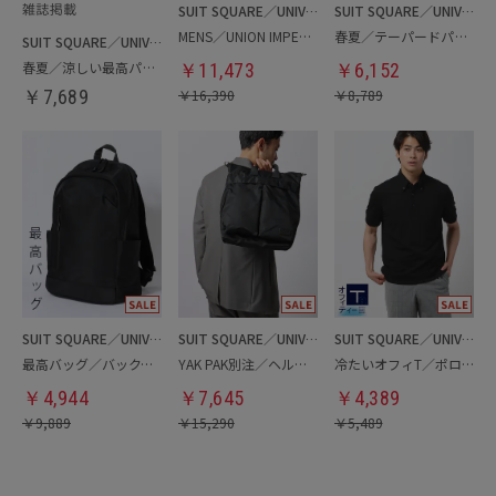
SUIT SQUARE／UNIVERSAL LANGUAGE
SUIT SQUARE／UNIVERSAL LANGUAGE
MENS／UNION IMPERIAL監修／コインローファー
春夏／テーパードパンツ
SUIT SQUARE／UNIVERSAL LANGUAGE
春夏／涼しい最高パンツ
￥
11,473
￥
6,152
￥
7,689
￥
16,390
￥
8,789
SUIT SQUARE／UNIVERSAL LANGUAGE
SUIT SQUARE／UNIVERSAL LANGUAGE
SUIT SQUARE／UNIVERSAL LANGUAGE
最高バッグ／バックパック
YAK PAK別注／ヘルメットバッグ
冷たいオフィT／ポロシャツ
￥
4,944
￥
7,645
￥
4,389
￥
9,889
￥
15,290
￥
5,489