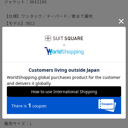
ジャケット：3642140
【仕様】ワンタック／テーパード／膝まで裏地
【モデル】IN12
※モデルにより仕上がりサイズが異なります。下記のサイズ詳
細を必ずご確認下さい。
【洗濯表示】ドライオンリー
※生地表面にネップ（斑点のようなもの）がございますが、こ
ちらは素材特性であり不良ではございません。また、商品によ
ってネップの表れ方が異なる場合がございます。予めご了承の
うえ、ご注文下さいますようお願い致します。
サイズ詳細
モデル：183cm B96cm W71cm H92cm
着用サイズ：L