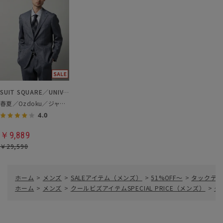
SUIT SQUARE／UNIVERSAL LANGUAGE
春夏／Ozdoku／ジャケット
4.0
￥9,889
￥29,590
ホーム
>
メンズ
>
SALEアイテム（メンズ）
>
51%OFF～
>
タックテー
ホーム
>
メンズ
>
クールビズアイテムSPECIAL PRICE（メンズ）
>
タ