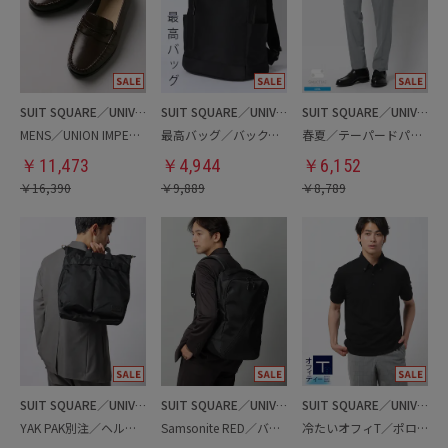
SUIT SQUARE／UNIVERSAL LANGUAGE
SUIT SQUARE／UNIVERSAL LANGUAGE
SUIT SQUARE／UNIVERSAL LANGUAGE
MENS／UNION IMPERIAL監修／コインローファー
最高バッグ／バックパック
春夏／テーパードパンツ
￥
11,473
￥
4,944
￥
6,152
￥
16,390
￥
9,889
￥
8,789
SUIT SQUARE／UNIVERSAL LANGUAGE
SUIT SQUARE／UNIVERSAL LANGUAGE
SUIT SQUARE／UNIVERSAL LANGUAGE
YAK PAK別注／ヘルメットバッグ
Samsonite RED／バックパック
冷たいオフィT／ポロシャツ