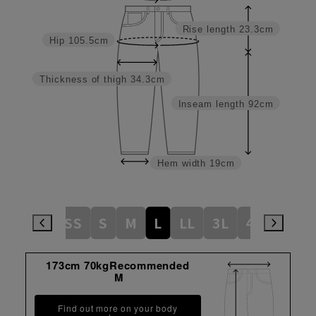
Rise length
23.3cm
Hip
105.5cm
Thickness of thigh
34.3cm
Inseam length
92cm
Hem width
19cm
SS
S
M
L
LL
3L
4L
5L
173cm 70kgRecommended
M
Find out more on your body