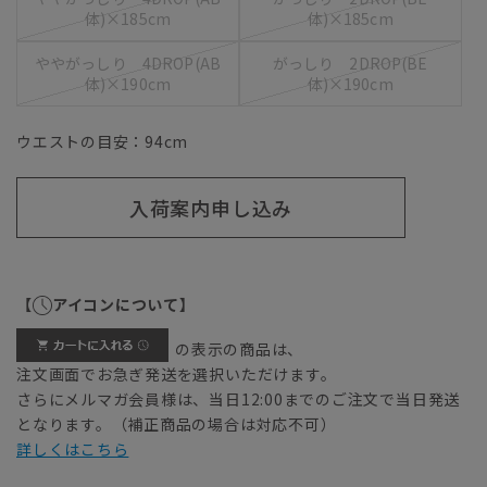
体)×185cm
体)×185cm
ややがっしり 4DROP(AB
がっしり 2DROP(BE
体)×190cm
体)×190cm
ウエストの目安：
94
cm
入荷案内申し込み
【
アイコンについて】
の表示の商品は、
注文画面でお急ぎ発送を選択いただけます。
さらにメルマガ会員様は、当日12:00までのご注文で当日発送
となります。（補正商品の場合は対応不可）
詳しくはこちら