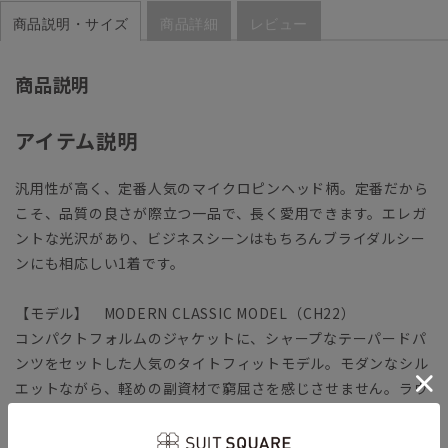
商品説明・サイズ
商品詳細
レビュー
商品説明
アイテム説明
汎用性が高く、定番人気のマイクロピンヘッド柄。定番だから
こそ、品質の良さが際立つ一品で、長く愛用できます。エレガ
ントな光沢があり、ビジネスシーンはもちろんブライダルシー
ンにも相応しい1着です。
【モデル】 MODERN CLASSIC MODEL（CH22）
コンパクトフォルムのジャケットに、シャープなテーパードパ
ンツをセットした人気のタイトフィットモデル。モダンなシル
エットながら、軽めの副資材で窮屈さを感じさせません。ラウ
ンドしたフロントカットやサイドベンツなど、クラシカルなデ
ィテールが特徴です。