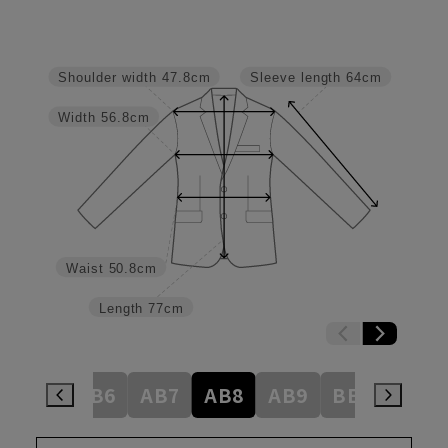
Shoulder width
47.8cm
Sleeve length
64cm
Width
56.8cm
Waist
50.8cm
Length
77cm
AB5
AB6
AB7
AB8
AB9
BE3
BE4