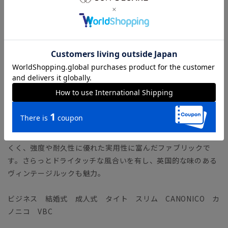
「MODERN CLASSIC MODEL（モダンクラシック・モデ
ル）」とは？
【生地ブランド】 VITALE BARBERIS CANONICO（ヴィタ
ーレ・バルべリス・カノニコ）
1936年イタリア・ビエラ地区にて創業の、イタリアを代表する
生地ブランド。糸の紡績から生地までを一貫して生産すること
により、高品質で優れたコストパフォーマンスを実現していま
す。
カノニコ社が特別に交配して生まれた絶妙な“21マイクロンウ
ール”を使用した「ラスティックトロピカル」。シワになりに
くく、強度や耐久性に優れた実用性に富んだファブリックで
す。さらっとドライタッチな風合いを有し、英国的な味のある
ヴィンテージルックも魅力。
ビジネス 結婚式 成人式 タイト スリム CANONICO カ
ノニコ VBC