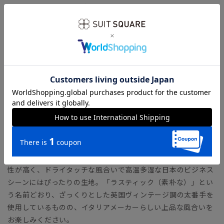
ヒザ幅～裾幅にかけて絶妙な美ラインで絞り込んだ、細身のテ
ーパードパンツ。ロングセラーのクラシックモデルで、正統派
ジャケットとも好相性。ヒップ周りの適度なゆとりで動きやす
さも体感できます。
【生地ブランド】 VITALE BARBERIS CANONICO（ヴィタ
ーレ・バルべリス・カノニコ）
1936年イタリア・ビエラ地区にて創業の、イタリアを代表する
生地ブランド。糸の紡績から生地までを一貫して生産すること
により、高品質で優れたコストパフォーマンスを実現していま
す。
カノニコ社が特別に交配して生まれた“21マイクロンウール”を
使用した「ラスティックトロピカル」を使用。防シワ性・通気
性が高く、ドライタッチな風合いで高温多湿な日本のビジネス
シーンにはぴったりの生地。「ラスティック（素朴な）」とい
う名前どおり、ざっくりとした英国ヴィンテージ調の太番手を
使用しているものの、イタリアメーカーらしい上品な風合いを
お楽しみください。