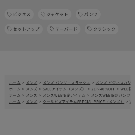
ビジネス
ジャケット
パンツ
セットアップ
テーパード
クラシック
ホーム
>
メンズ
>
メンズ パンツ・スラックス
>
メンズ ビジネスカジ
ホーム
>
メンズ
>
SALEアイテム（メンズ）
>
21～40%OFF
>
WEB限
ホーム
>
メンズ
>
メンズWEB限定アイテム
>
メンズWEB限定パンツ
ホーム
>
メンズ
>
クールビズアイテムSPECIAL PRICE（メンズ）
>
W