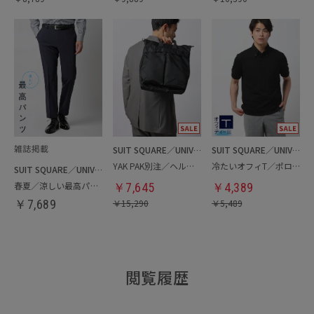
SUIT SQUARE／UNIVERSAL LANGUAGE
SUIT SQUARE／UNIVERSAL LANGUAGE
YAK PAK別注／ヘルメットバッグ
冷たいオフィT／ポロシャツ
SUIT SQUARE／UNIVERSAL LANGUAGE
春夏／涼しい最高パンツ
￥
7,645
￥
4,389
￥
7,689
￥
15,290
￥
5,489
閲覧履歴