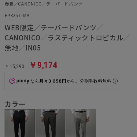
春夏／CANONICO／テーパードパンツ
FP3251-MA
WEB限定／テーパードパンツ／
CANONICO／ラスティックトロピカル／
無地／IN05
￥9,174
￥15,290
なら
月々3,058円
から。分割手数料無料
カラー