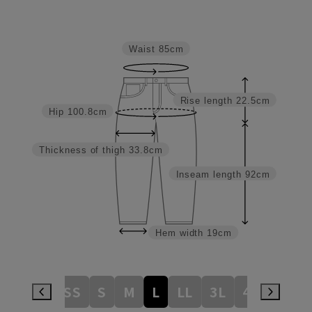
Waist
85cm
Rise length
22.5cm
Hip
100.8cm
Thickness of thigh
33.8cm
Inseam length
92cm
Hem width
19cm
3S
SS
S
M
L
LL
3L
4L
5L