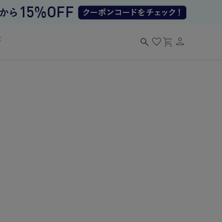
person
search
favorite
shopping_cart
る