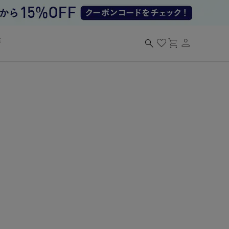
person
search
favorite
shopping_cart
る