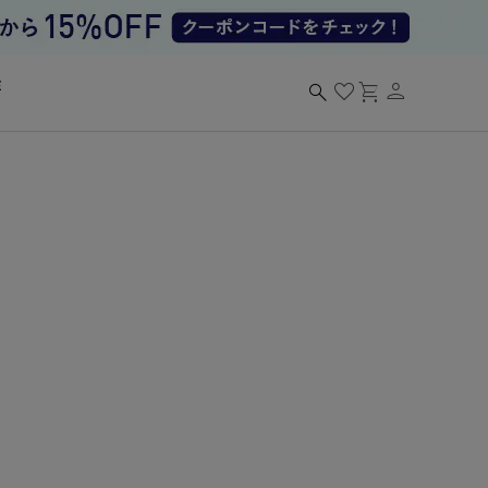
person
search
favorite
shopping_cart
る