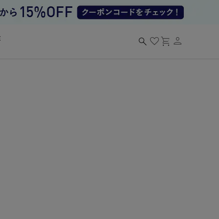
person
search
favorite
shopping_cart
る