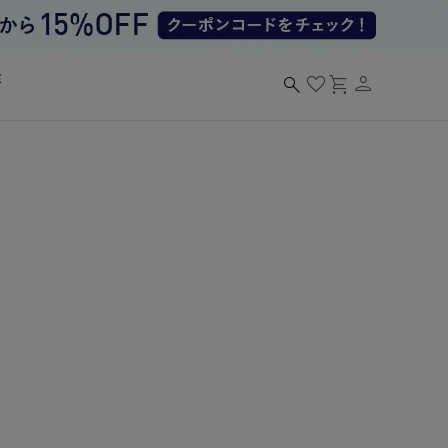
person
search
favorite
shopping_cart
る