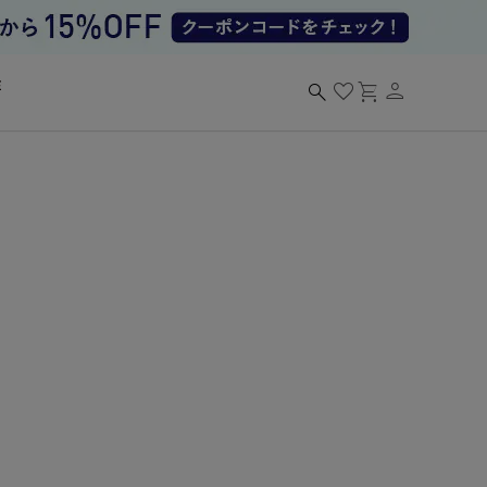
person
search
favorite
shopping_cart
る