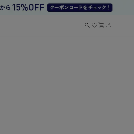
person
search
favorite
shopping_cart
る