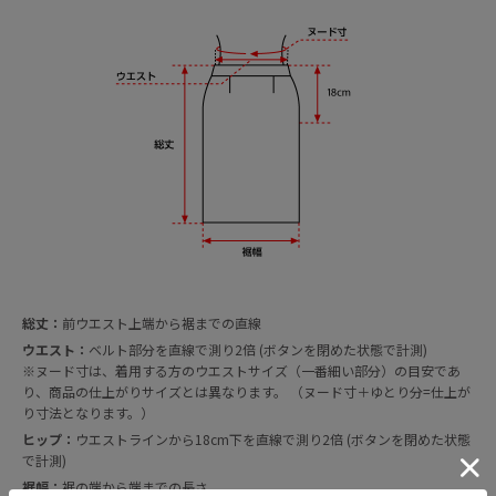
総丈：
前ウエスト上端から裾までの直線
ウエスト：
ベルト部分を直線で測り2倍 (ボタンを閉めた状態で計測)
※ヌード寸は、着用する方のウエストサイズ（一番細い部分）の目安であ
り、商品の仕上がりサイズとは異なります。 （ヌード寸＋ゆとり分=仕上が
り寸法となります。）
ヒップ：
ウエストラインから18cm下を直線で測り2倍 (ボタンを閉めた状態
で計測)
裾幅：
裾の端から端までの長さ