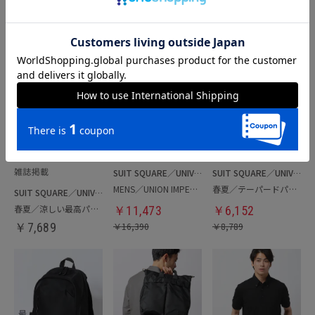
あなたへのおすすめ商品
SUIT SQUARE／UNIVERSAL LANGUAGE
SUIT SQUARE／UNIVERSAL LANGUAGE
MENS／UNION IMPERIAL監修／コインローファー
春夏／テーパードパンツ
SUIT SQUARE／UNIVERSAL LANGUAGE
春夏／涼しい最高パンツ
￥
11,473
￥
6,152
￥
7,689
￥
16,390
￥
8,789