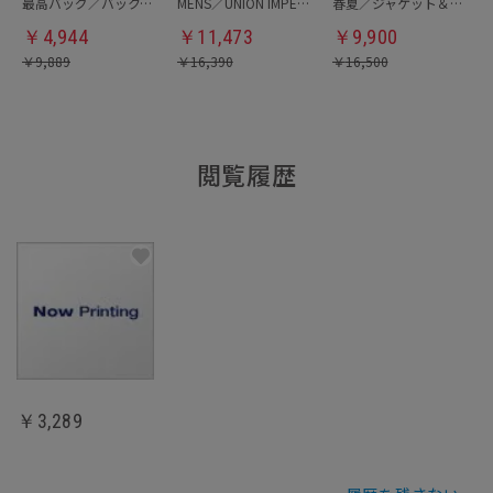
最高バッグ／バックパック
MENS／UNION IMPERIAL監修／コインローファー
春夏／ジャケット＆パンツセットアップ／洗濯ネット付き
￥
4,944
￥
11,473
￥
9,900
￥
9,889
￥
16,390
￥
16,500
閲覧履歴
￥3,289