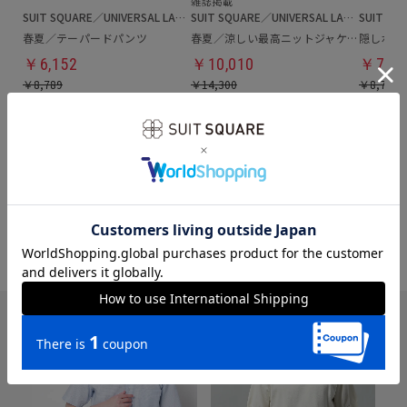
SUIT SQUARE／UNIVERSAL LANGUAGE
SUIT SQUARE／UNIVERSAL LANGUAGE
春夏／テーパードパンツ
春夏／涼しい最高ニットジャケット
隠しボタ
￥6,152
￥10,010
￥7,03
￥8,789
￥14,300
￥8,789
~20%OFFアイテムを全て見る
メンズセール対象商品を
すべて見る
カテゴリ別
にチェック