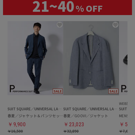
21~40
% OFF
SUIT SQUARE／UNIVERSAL LANGUAGE
SUIT SQUARE／UNIVERSAL LANGUAGE
春夏／ジャケット＆パンツセットアップ／洗濯ネット付き
春夏／GOOVI／ジャケット
MENS
￥9,900
￥23,023
￥5,31
￥16,500
￥32,890
￥7,689