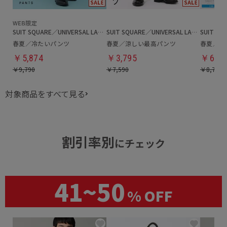
SUIT SQUARE／UNIVERSAL LANGUAGE
SUIT SQUARE／UNIVERSAL LANGUAGE
春夏／冷たいパンツ
春夏／涼しい最高パンツ
春夏／テ
￥5,874
￥3,795
￥6,15
￥9,790
￥7,590
￥8,789
対象商品をすべて見る
割引率別
にチェック
41~50
% OFF