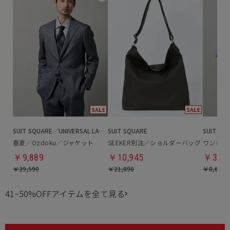
SUIT SQUARE／UNIVERSAL LANGUAGE
SUIT SQUARE
春夏／Ozdoku／ジャケット
SEEKER別注／ショルダーバッグ
ワンピー
￥9,889
￥10,945
￥3,28
￥29,590
￥21,890
￥8,690
41~50%OFFアイテムを全て見る