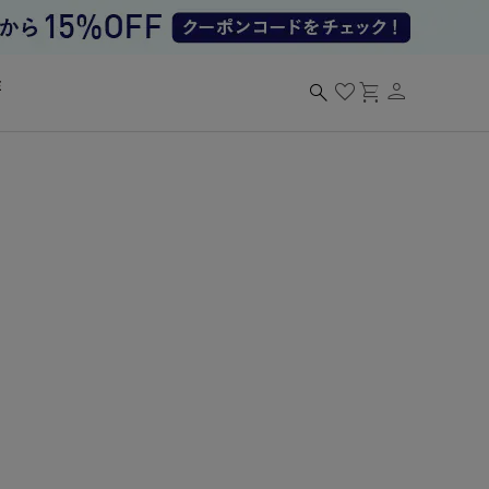
person
search
favorite
shopping_cart
る