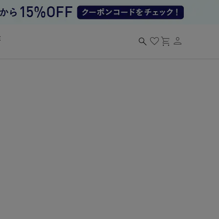
person
search
favorite
shopping_cart
る