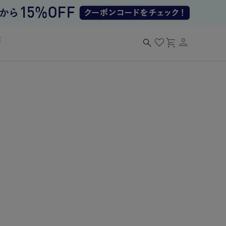
person
search
favorite
shopping_cart
る