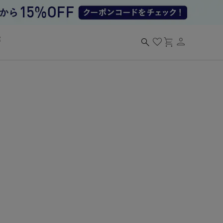
person
search
favorite
shopping_cart
る