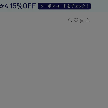
person
search
favorite
shopping_cart
る