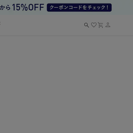
person
search
favorite
shopping_cart
る