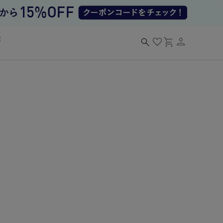
person
search
favorite
shopping_cart
る