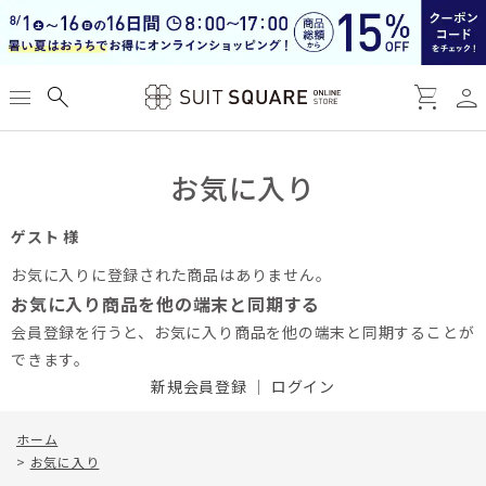
person
menu
search
shopping_cart
お気に入り
ゲスト 様
お気に入りに登録された商品はありません。
お気に入り商品を他の端末と同期する
会員登録を行うと、お気に入り商品を他の端末と同期することが
できます。
新規会員登録
｜
ログイン
ホーム
>
お気に入り