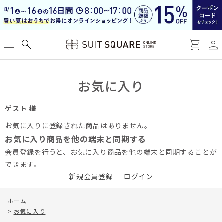
person
menu
search
shopping_cart
お気に入り
ゲスト 様
お気に入りに登録された商品はありません。
お気に入り商品を他の端末と同期する
会員登録を行うと、お気に入り商品を他の端末と同期することが
できます。
新規会員登録
｜
ログイン
ホーム
>
お気に入り