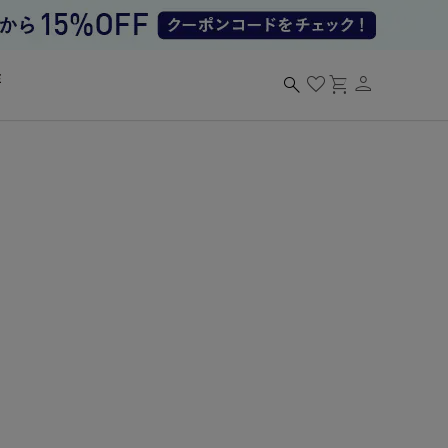
person
search
favorite
shopping_cart
る