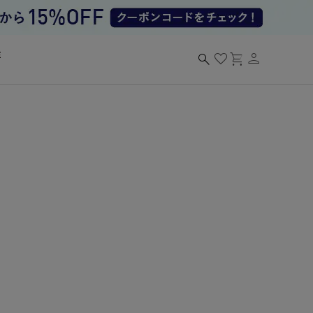
person
search
favorite
shopping_cart
る