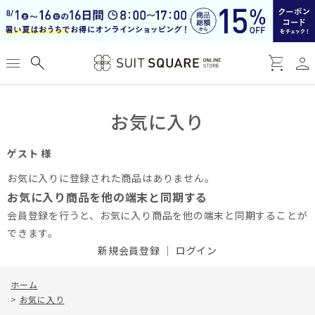
person
menu
search
shopping_cart
お気に入り
ゲスト 様
お気に入りに登録された商品はありません。
お気に入り商品を他の端末と同期する
会員登録を行うと、お気に入り商品を他の端末と同期することが
できます。
新規会員登録
｜
ログイン
ホーム
>
お気に入り