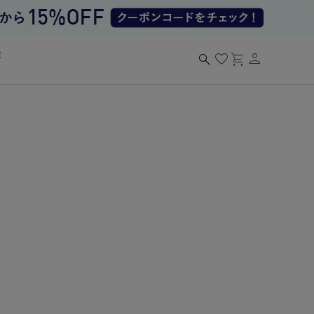
person
search
favorite
shopping_cart
る