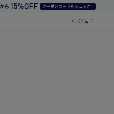
person
search
favorite
shopping_cart
る