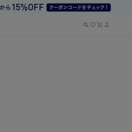
person
search
favorite
shopping_cart
る