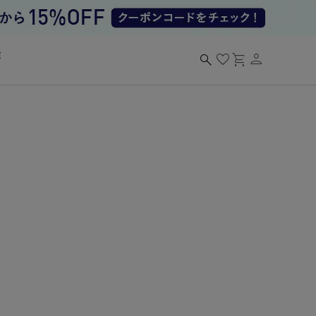
person
search
favorite
shopping_cart
る