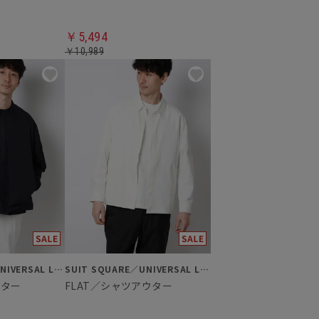
￥5,494
￥10,989
SUIT SQUARE／UNIVERSAL LANGUAGE
SUIT SQUARE／UNIVERSAL LANGUAGE
ウター
FLAT／シャツアウター