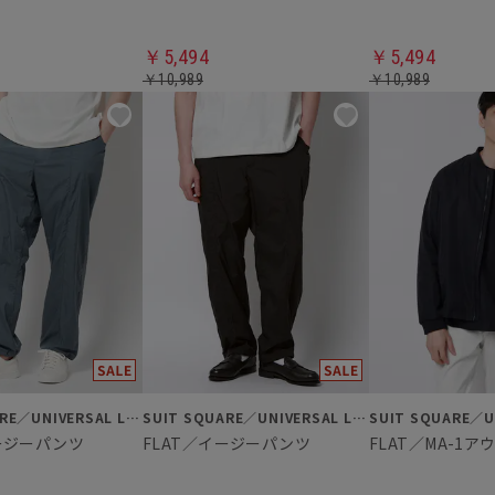
￥5,494
￥5,494
￥10,989
￥10,989
SUIT SQUARE／UNIVERSAL LANGUAGE
SUIT SQUARE／UNIVERSAL LANGUAGE
イージーパンツ
FLAT／イージーパンツ
FLAT／MA-1ア