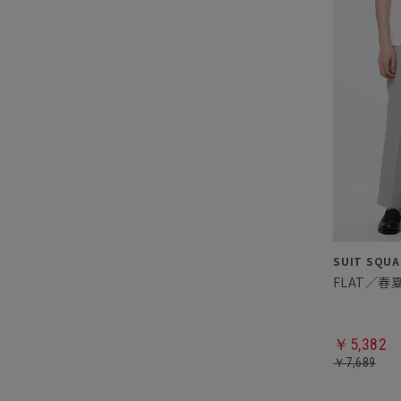
￥5,382
￥7,689