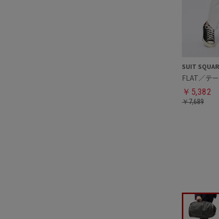
FLAT／テ
￥
5,382
￥
7,689