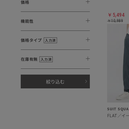
価格
￥5,494
機能性
￥10,989
価格タイプ
入力済
在庫有無
入力済
絞り込む
FLAT／