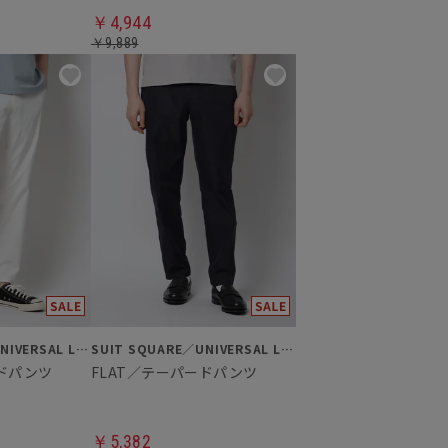
￥4,944
￥9,889
SUIT SQUARE／UNIVERSAL LANGUAGE
SUIT SQUARE／UNIVERSAL LANGUAGE
ードパンツ
FLAT／テーパードパンツ
￥5,382