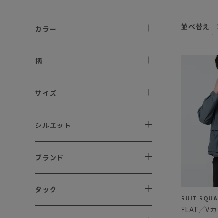
並べ替え
カラー
柄
サイズ
シルエット
ブランド
タック
FLAT／V