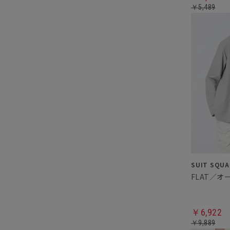
￥5,489
￥6,922
￥9,889