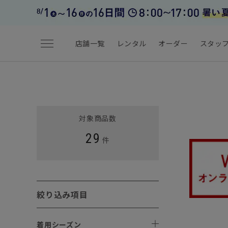
menu
店舗一覧
レンタル
オーダー
スタッ
対象商品数
29
件
絞り込み項目
着用シーズン