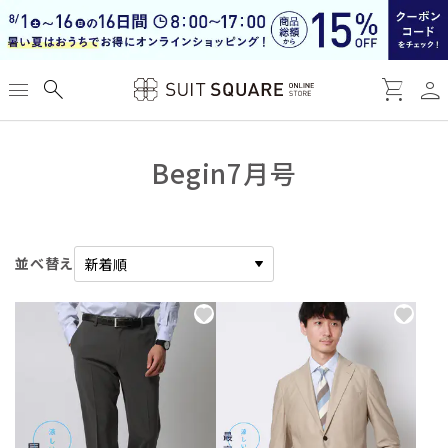
person
menu
search
shopping_cart
Begin7月号
並べ替え